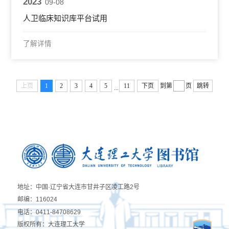
2023
09-08
人卫临床知识库平台试用
了解详情
上页
1
2
3
4
5
11
下页
到第
页
跳转
...
地址：中国·辽宁省大连市甘井子区凌工路2号
邮编：116024
电话：0411-84708629
版权所有：大连理工大学