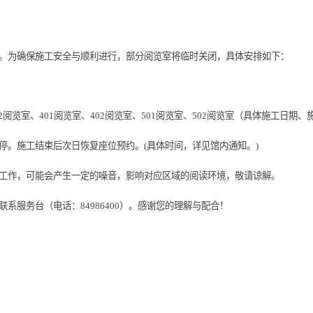
。为确保施工安全与顺利进行，部分阅览室将临时关闭，具体安排如下：
、302阅览室、401阅览室、402阅览室、501阅览室、502阅览室（具体施工
暂停。施工结束后次日恢复座位预约。(具体时间，详见馆内通知。)
装工作，可能会产生一定的噪音，影响对应区域的阅读环境，敬请谅解。
系服务台（电话：84986400）。感谢您的理解与配合！