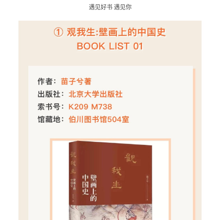
遇见好书 遇见你