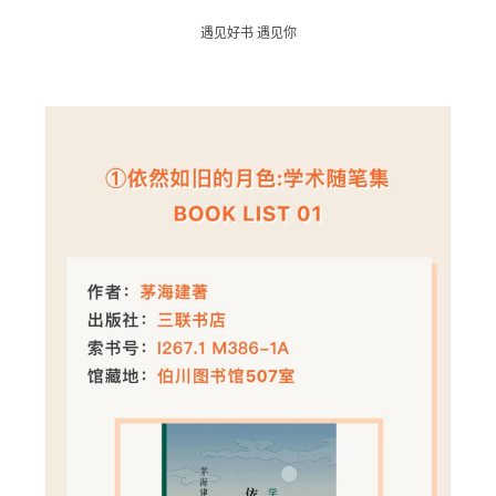
遇见好书 遇见你