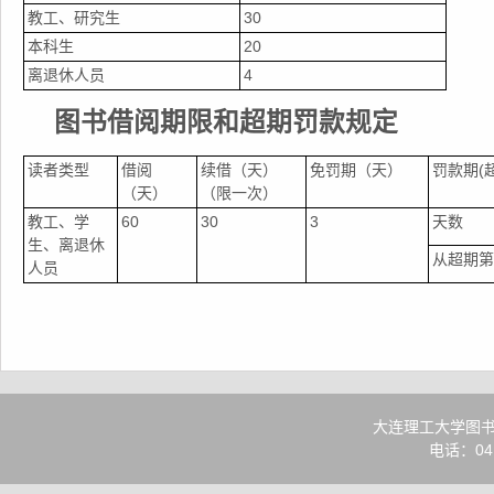
教工、研究生
30
本科生
20
离退休人员
4
图书借阅期限和超期罚款规定
读者类型
借阅
续借（天）
免罚期（天）
罚款期(
（天）
（限一次）
教工、学
60
30
3
天数
生、离退休
从超期第
人员
大连理工大学
图
电话：041