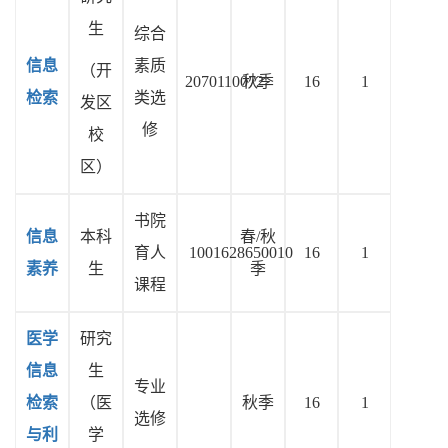
生
综合
信息
素质
（开
2070110072
秋季
16
1
检索
类选
发区
修
校
区）
书院
信息
本科
春
/秋
育人
1001628650010
16
1
素养
生
季
课程
医学
研究
信息
生
专业
检索
（医
秋季
16
1
选修
与利
学